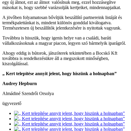
egy új álmot, ezt az álmot valósítsuk meg, ezzel hozzásegítve
másokat is, hogy szebbé varázsolják kertjeiket, mindennapjaikat.
A jövőben folyamatosan bővítjük beszállító partnereink listáját és
termékpalettánkat is, mindent különös gonddal kiválogatva.
Természetesen új beszállítók jelentkezésére is nyitottak vagyunk.
Továbbra is hisszük, hogy igenis helye van a családi, baráti
vállalkozásoknak a magyar piacon, legyen szó bármelyik iparágról.
Ahogy eddig is bútorok, játszóterek tekintetében a Bocskó Kft
továbbra is rendelkezésükre áll a megszokott minőségben,
kiszolgálással.
„ Kert telepítése annyit jelent, hogy hiszünk a holnapban”
Audrey Hepburn
Almádiné Szendrői Orsolya
ügyvezető