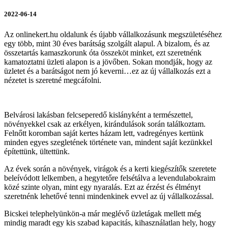
2022-06-14
Az onlinekert.hu oldalunk és újabb vállalkozásunk megszületéséhez
egy több, mint 30 éves barátság szolgált alapul. A bizalom, és az
összetartás kamaszkorunk óta összeköt minket, ezt szeretnénk
kamatoztatni üzleti alapon is a jövőben. Sokan mondják, hogy az
üzletet és a barátságot nem jó keverni…ez az új vállalkozás ezt a
nézetet is szeretné megcáfolni.
Belvárosi lakásban felcseperedő kislányként a természettel,
növényekkel csak az erkélyen, kirándulások során találkoztam.
Felnőtt koromban saját kertes házam lett, vadregényes kertünk
minden egyes szegletének története van, mindent saját kezünkkel
építettünk, ültettünk.
Az évek során a növények, virágok és a kerti kiegészítők szeretete
beleívódott lelkemben, a hegytetőre felsétálva a levendulabokraim
közé szinte olyan, mint egy nyaralás. Ezt az érzést és élményt
szeretnénk lehetővé tenni mindenkinek evvel az új vállalkozással.
Bicskei telephelyünkön-a már meglévő üzletágak mellett még
mindig maradt egy kis szabad kapacitás, kihasználatlan hely, hogy