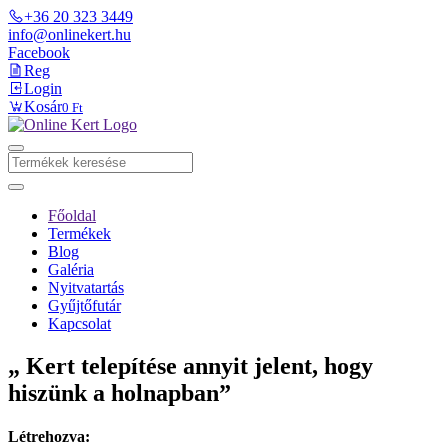
+36 20 323 3449
info@onlinekert.hu
Facebook
Reg
Login
Kosár
0 Ft
Főoldal
Termékek
Blog
Galéria
Nyitvatartás
Gyűjtőfutár
Kapcsolat
„ Kert telepítése annyit jelent, hogy
hiszünk a holnapban”
Létrehozva: