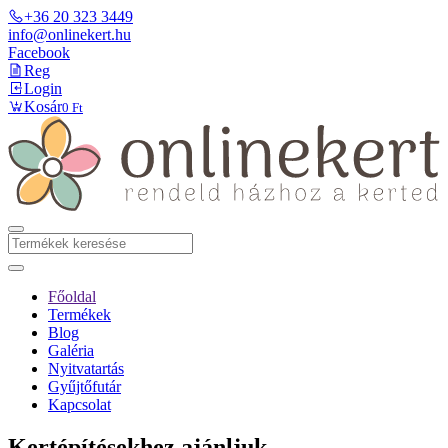
+36 20 323 3449
info@onlinekert.hu
Facebook
Reg
Login
Kosár
0 Ft
Főoldal
Termékek
Blog
Galéria
Nyitvatartás
Gyűjtőfutár
Kapcsolat
Kertépítésekhez ajánljuk