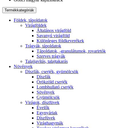
Termékkategóriák
Földek, tápoldatok
Virágföldek
Általános virágföld
Savanyú virágföld
Különleges földkeverékek
Trágyák, tápoldatok
Tápoldatok, -granulátumok, rovarirtók
Szerves trágyák
Talajjavítás, talajtakarás
Növények
Díszfák, cserjék, gyümölcsök
Díszfák
Örökzöld cserjék
Lombhullató cserjék
Sövények
Gyümölcsök
Virágok, díszfüvek
Évelők
Egynyáriak
Díszfüvek
Virághagymák