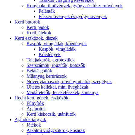
Tasakos virágmag keverékek
Konyhakerti növények, gyógy- és fűszernövények
Palánták
Fűszernövények és gyógynövények
Kerti bútorok
Kerti padok
Kerti játékok
Kerti eszközök, díszek
Kaspók, virágládák, kőedények
Kaspók, virágládák
Kőedények
Talajtakarók, agrotextilek
Szerszámok, rögzítők, kötözők
Belátásgátlók
Műanyag kertirácsok
Növénytámaszok, növényfuttatók, szegélyek
Ültetés kellékei, mini üvegházak
Madáretetők, fecskefészkek, süntanya
Hecht kerti gépek, eszközök
Fűnyírók
Ágaprítók
Kerti kiskocsik, utánfutók
Ajándék tárgyak
Játékok
Alkalmi virágcsokrok, kosarak