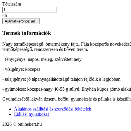
Tételszám
db
Ajánlatkérőhöz ad
Termék információk
Nagy termőképességű, öntermékeny fajta. Fája középerős növekedésű, 
termőképességű, rendszeresen és bőven terem.
- fényigénye: napos, meleg, szélvédett hely
- vízigénye: közepes
- talajigénye: jó tápanyagellátottságú talajon fejlődik a legjobban
- gyümölcse: közepes-nagy 40-55 g súlyú. Enyhén kúpos gömb alakú. H
Gyümölcséből lekvár, dzsem, befőtt, gyümölcslé és pálinka is készülh
Általános szállítási és szerződési feltételek
Elállási nyilatkozat
2026 © onlinekert.hu