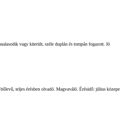
lasodik vagy kiterült, széle duplán és tompán fogazott. Jó
őlevű, teljes érésben olvadó. Magvaváló. Érésidő: július közepe