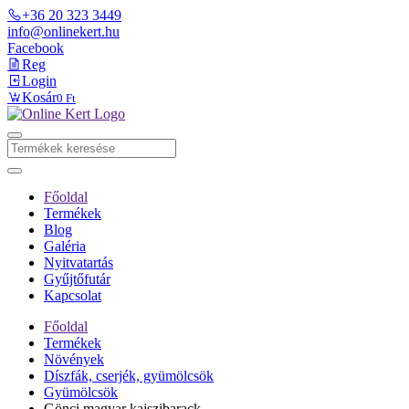
+36 20 323 3449
info@onlinekert.hu
Facebook
Reg
Login
Kosár
0 Ft
Főoldal
Termékek
Blog
Galéria
Nyitvatartás
Gyűjtőfutár
Kapcsolat
Főoldal
Termékek
Növények
Díszfák, cserjék, gyümölcsök
Gyümölcsök
Gönci magyar kajszibarack