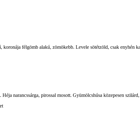
koronája félgömb alakú, zömökebb. Levele sötétzöld, csak enyhén kana
éja narancssárga, pirossal mosott. Gyümölcshúsa közepesen szilárd, b
et