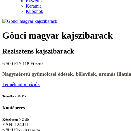
Ékszerek
Kerámia
Kuponok
Gönci magyar kajszibarack
Rezisztens kajszibarack
6 500 Ft
5 118 Ft
nettó
Nagyméretű gyümölcsei édesek, bőlevűek, aromás illatú
Termék információk
Termékvariációk
Konténeres
Készleten
> 2 db
EAN:
124011
6 500 Ft
5 118 Ft nettó