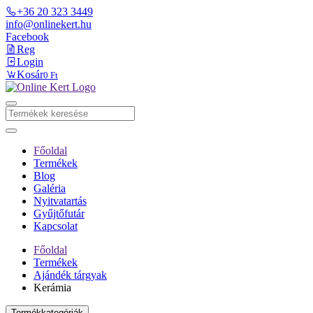
+36 20 323 3449
info@onlinekert.hu
Facebook
Reg
Login
Kosár
0 Ft
Főoldal
Termékek
Blog
Galéria
Nyitvatartás
Gyűjtőfutár
Kapcsolat
Főoldal
Termékek
Ajándék tárgyak
Kerámia
Termékkategóriák