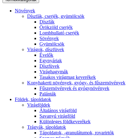
Növények
Díszfák, cserjék, gyümölcsök
Díszfák
Örökzöld cserjék
Lombhullató cserjék
Sövények
Gyümölcsök
Virágok, díszfüvek
Évelők
Egynyáriak
Díszfüvek
Virághagymák
Tasakos virágmag keverékek
Konyhakerti növények, gyógy- és fűszernövények
Fűszernövények és gyógynövények
Palánták
Földek, tápoldatok
Virágföldek
Általános virágföld
Savanyú virágföld
Különleges földkeverékek
Trágyák, tápoldatok
Tápoldatok, -granulátumok, rovarirtók