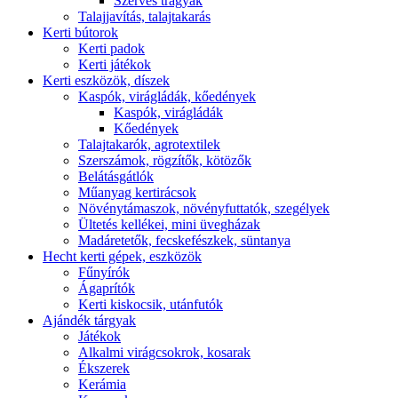
Szerves trágyák
Talajjavítás, talajtakarás
Kerti bútorok
Kerti padok
Kerti játékok
Kerti eszközök, díszek
Kaspók, virágládák, kőedények
Kaspók, virágládák
Kőedények
Talajtakarók, agrotextilek
Szerszámok, rögzítők, kötözők
Belátásgátlók
Műanyag kertirácsok
Növénytámaszok, növényfuttatók, szegélyek
Ültetés kellékei, mini üvegházak
Madáretetők, fecskefészkek, süntanya
Hecht kerti gépek, eszközök
Fűnyírók
Ágaprítók
Kerti kiskocsik, utánfutók
Ajándék tárgyak
Játékok
Alkalmi virágcsokrok, kosarak
Ékszerek
Kerámia