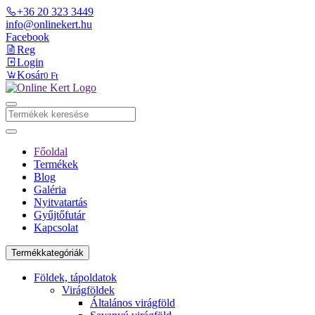
+36 20 323 3449
info@onlinekert.hu
Facebook
Reg
Login
Kosár
0 Ft
Főoldal
Termékek
Blog
Galéria
Nyitvatartás
Gyűjtőfutár
Kapcsolat
Termékkategóriák
Földek, tápoldatok
Virágföldek
Általános virágföld