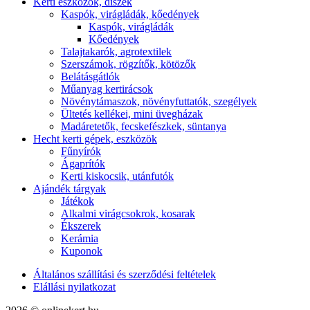
Kerti eszközök, díszek
Kaspók, virágládák, kőedények
Kaspók, virágládák
Kőedények
Talajtakarók, agrotextilek
Szerszámok, rögzítők, kötözők
Belátásgátlók
Műanyag kertirácsok
Növénytámaszok, növényfuttatók, szegélyek
Ültetés kellékei, mini üvegházak
Madáretetők, fecskefészkek, süntanya
Hecht kerti gépek, eszközök
Fűnyírók
Ágaprítók
Kerti kiskocsik, utánfutók
Ajándék tárgyak
Játékok
Alkalmi virágcsokrok, kosarak
Ékszerek
Kerámia
Kuponok
Általános szállítási és szerződési feltételek
Elállási nyilatkozat