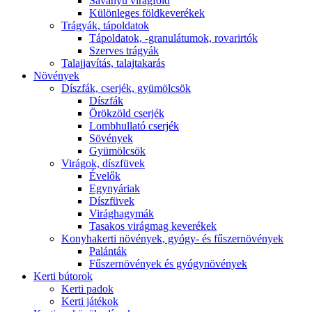
Savanyú virágföld
Különleges földkeverékek
Trágyák, tápoldatok
Tápoldatok, -granulátumok, rovarirtók
Szerves trágyák
Talajjavítás, talajtakarás
Növények
Díszfák, cserjék, gyümölcsök
Díszfák
Örökzöld cserjék
Lombhullató cserjék
Sövények
Gyümölcsök
Virágok, díszfüvek
Évelők
Egynyáriak
Díszfüvek
Virághagymák
Tasakos virágmag keverékek
Konyhakerti növények, gyógy- és fűszernövények
Palánták
Fűszernövények és gyógynövények
Kerti bútorok
Kerti padok
Kerti játékok