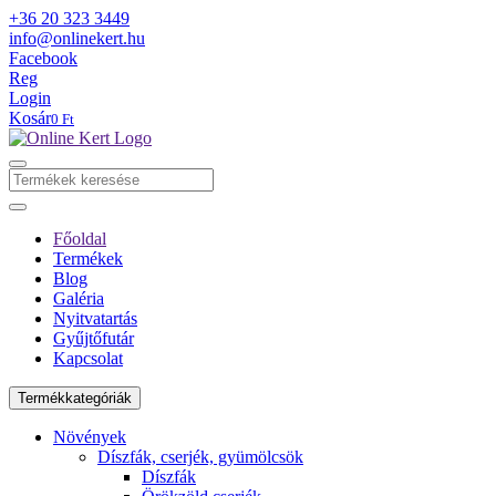
+36 20 323 3449
info@onlinekert.hu
Facebook
Reg
Login
Kosár
0 Ft
Főoldal
Termékek
Blog
Galéria
Nyitvatartás
Gyűjtőfutár
Kapcsolat
Termékkategóriák
Növények
Díszfák, cserjék, gyümölcsök
Díszfák