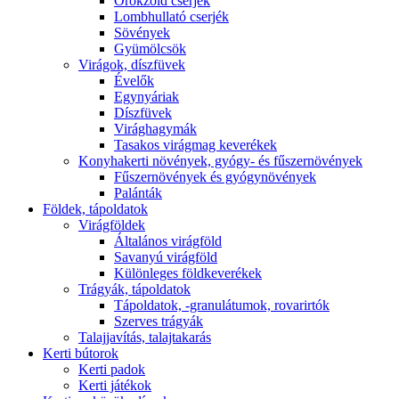
Örökzöld cserjék
Lombhullató cserjék
Sövények
Gyümölcsök
Virágok, díszfüvek
Évelők
Egynyáriak
Díszfüvek
Virághagymák
Tasakos virágmag keverékek
Konyhakerti növények, gyógy- és fűszernövények
Fűszernövények és gyógynövények
Palánták
Földek, tápoldatok
Virágföldek
Általános virágföld
Savanyú virágföld
Különleges földkeverékek
Trágyák, tápoldatok
Tápoldatok, -granulátumok, rovarirtók
Szerves trágyák
Talajjavítás, talajtakarás
Kerti bútorok
Kerti padok
Kerti játékok