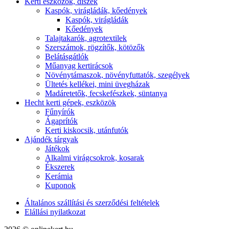
Kerti eszközök, díszek
Kaspók, virágládák, kőedények
Kaspók, virágládák
Kőedények
Talajtakarók, agrotextilek
Szerszámok, rögzítők, kötözők
Belátásgátlók
Műanyag kertirácsok
Növénytámaszok, növényfuttatók, szegélyek
Ültetés kellékei, mini üvegházak
Madáretetők, fecskefészkek, süntanya
Hecht kerti gépek, eszközök
Fűnyírók
Ágaprítók
Kerti kiskocsik, utánfutók
Ajándék tárgyak
Játékok
Alkalmi virágcsokrok, kosarak
Ékszerek
Kerámia
Kuponok
Általános szállítási és szerződési feltételek
Elállási nyilatkozat