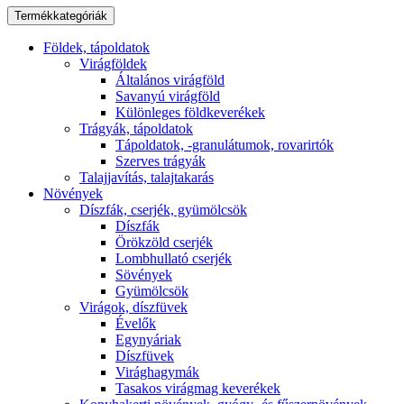
Termékkategóriák
Földek, tápoldatok
Virágföldek
Általános virágföld
Savanyú virágföld
Különleges földkeverékek
Trágyák, tápoldatok
Tápoldatok, -granulátumok, rovarirtók
Szerves trágyák
Talajjavítás, talajtakarás
Növények
Díszfák, cserjék, gyümölcsök
Díszfák
Örökzöld cserjék
Lombhullató cserjék
Sövények
Gyümölcsök
Virágok, díszfüvek
Évelők
Egynyáriak
Díszfüvek
Virághagymák
Tasakos virágmag keverékek