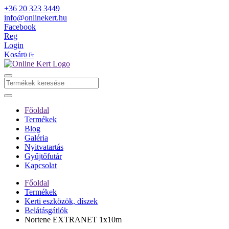
+36 20 323 3449
info@onlinekert.hu
Facebook
Reg
Login
Kosár
0 Ft
Főoldal
Termékek
Blog
Galéria
Nyitvatartás
Gyűjtőfutár
Kapcsolat
Főoldal
Termékek
Kerti eszközök, díszek
Belátásgátlók
Nortene EXTRANET 1x10m