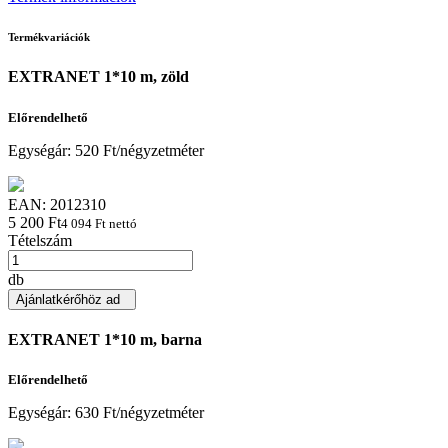
Termékvariációk
EXTRANET 1*10 m, zöld
Előrendelhető
Egységár:
520 Ft/négyzetméter
EAN:
2012310
5 200 Ft
4 094 Ft nettó
Tételszám
db
Ajánlatkérőhöz ad
EXTRANET 1*10 m, barna
Előrendelhető
Egységár:
630 Ft/négyzetméter