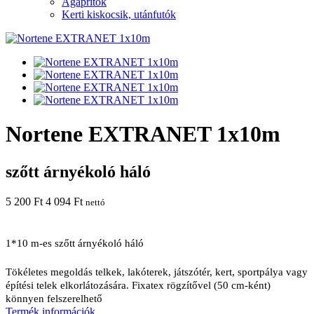
Ágaprítók
Kerti kiskocsik, utánfutók
Nortene EXTRANET 1x10m
szőtt árnyékoló háló
5 200 Ft
4 094 Ft
nettó
1*10 m-es szőtt árnyékoló háló
Tökéletes megoldás telkek, lakóterek, játszótér, kert, sportpálya vagy 
építési telek elkorlátozására. Fixatex rögzítővel (50 cm-ként) 
könnyen felszerelhető
Termék információk