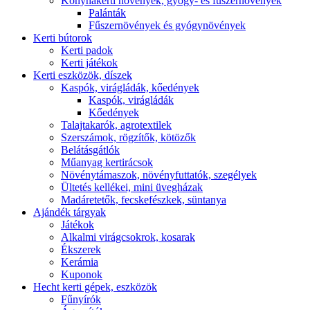
Konyhakerti növények, gyógy- és fűszernövények
Palánták
Fűszernövények és gyógynövények
Kerti bútorok
Kerti padok
Kerti játékok
Kerti eszközök, díszek
Kaspók, virágládák, kőedények
Kaspók, virágládák
Kőedények
Talajtakarók, agrotextilek
Szerszámok, rögzítők, kötözők
Belátásgátlók
Műanyag kertirácsok
Növénytámaszok, növényfuttatók, szegélyek
Ültetés kellékei, mini üvegházak
Madáretetők, fecskefészkek, süntanya
Ajándék tárgyak
Játékok
Alkalmi virágcsokrok, kosarak
Ékszerek
Kerámia
Kuponok
Hecht kerti gépek, eszközök
Fűnyírók