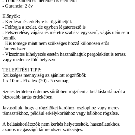
- Több színben és méretben is elérhető!
- Garancia: 2 év
Előnyök:
- Kerítésre és erkélyre is rögzíthetjük
- Felfogja a szelet, de egyben légáteresztő is
- Felszerelése, vágása és méretre szabása egyszerű, vágás után sem
bomlik
- Kis tömege miatt nem szükséges hozzá különösen erős
támrendszer.
- Vízszintes kihelyezés esetén használhatjuk pergolaként is terasz
vagy medence fölé helyezve.
TELEPÍTÉSI TIPP:
Szükséges mennyiség az ajánlott rögzítőből:
1 x 10 m - Fixatex (20) - 5 csomag
Szeles területen érdemes sűrűbben rögzíteni a belátáskorlátozót a
biztosabb tartás érdekében.
Javasoljuk, hogy a rögzítőket karóhoz, oszlophoz vagy merev
támasztékhoz, például erkélykorláthoz vagy hálóhoz rögzítse.
A belátáskorlátozók nem kerítés helyettesítők, használatukhoz
azonos magasságú támrendszer szükséges.