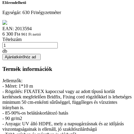
Előrendelhető
Egységár:
630 Ft/négyzetméter
EAN:
2013594
6 300 Ft
4 961 Ft nettó
Tételszám
db
Ajánlatkérőhöz ad
Termék információk
Jellemzők:
- Méret: 1*10 m
- Rögzítés: FIXATEX kapoccsal vagy az adott típusú korlát
kerítésnek megfelelően Bridfix, Fixing cord rögzítőkkel is lehetséges
minimum 50 cm-enkénti sűrűséggel, függőleges és vízszintes
irányban is.
- 85-90%-os belátáskorlátozó hatás
- 90 gr/m2
- Anyaga: UV álló HDPE, mely a napsugárzásnak és az időjárás
viszontagságainak is ellenáll, jó szakítószilárdságú