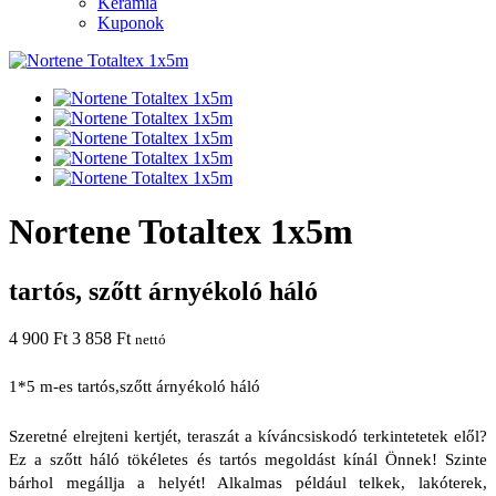
Kerámia
Kuponok
Nortene Totaltex 1x5m
tartós, szőtt árnyékoló háló
4 900 Ft
3 858 Ft
nettó
1*5 m-es tartós,szőtt árnyékoló háló
Szeretné elrejteni kertjét, teraszát a kíváncsiskodó terkintetetek elől? 
Ez a szőtt háló tökéletes és tartós megoldást kínál Önnek! Szinte 
bárhol megállja a helyét! Alkalmas például telkek, lakóterek, 