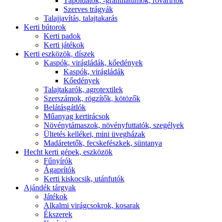
Tápoldatok, -granulátumok, rovarirtók
Szerves trágyák
Talajjavítás, talajtakarás
Kerti bútorok
Kerti padok
Kerti játékok
Kerti eszközök, díszek
Kaspók, virágládák, kőedények
Kaspók, virágládák
Kőedények
Talajtakarók, agrotextilek
Szerszámok, rögzítők, kötözők
Belátásgátlók
Műanyag kertirácsok
Növénytámaszok, növényfuttatók, szegélyek
Ültetés kellékei, mini üvegházak
Madáretetők, fecskefészkek, süntanya
Hecht kerti gépek, eszközök
Fűnyírók
Ágaprítók
Kerti kiskocsik, utánfutók
Ajándék tárgyak
Játékok
Alkalmi virágcsokrok, kosarak
Ékszerek