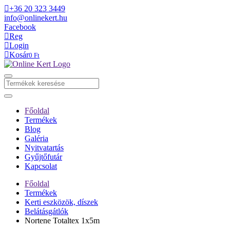
+36 20 323 3449
info@onlinekert.hu
Facebook
Reg
Login
Kosár
0 Ft
Főoldal
Termékek
Blog
Galéria
Nyitvatartás
Gyűjtőfutár
Kapcsolat
Főoldal
Termékek
Kerti eszközök, díszek
Belátásgátlók
Nortene Totaltex 1x5m