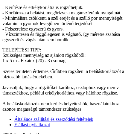
- Kerítésre és erkélykorlátra is rögzíthetjük.
- Korlátozza a belátást, megőrizve a magánszféránk nyugalmát.
- Minimálisra csökkenti a szél erejét és a szálló por mennyiségét,
valamint a gyomok levegőben történő terjedését.
- Felszerelése egyszerű és gyors.
- Vízszintesen és függőlegesen is vágható, így méretre szabása
egyszerű és vágás után sem bomlik.
TELEPÍTÉSI TIPP:
Szükséges mennyiség az ajánlott rögzítőből:
1 x 5 m - Fixatex (20) - 3 csomag
Szeles területen érdemes sűrűbben rögzíteni a belátáskorlátozót a
biztosabb tartás érdekében.
Javasoljuk, hogy a rögzítőket karóhoz, oszlophoz vagy merev
támasztékhoz, például erkélykorláthoz vagy hálóhoz rögzítse.
A belátáskorlátozók nem kerítés helyettesítők, használatukhoz
azonos magasságú támrendszer szükséges.
Általános szállítási és szerződési feltételek
Elállási nyilatkozat