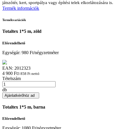
játszótér, kert, sportpálya vagy építési telek elkorlátozására is.
Termék információk
Termékvariációk
Totaltex 1*5 m, zöld
Előrendelhető
Egységár:
980 Ft/négyzetméter
EAN:
2012323
4 900 Ft
3 858 Ft nettó
Tételszám
db
Ajánlatkérőhöz ad
Totaltex 1*5 m, barna
Előrendelhető
Egységár:
1080 Ft/négyzetméter