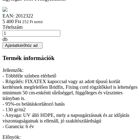
EAN:
2012322
5 400 Ft
4 252 Ft nettó
Tételszám
db
Ajánlatkérőhöz ad
Termék információk
Jellemzők:
- Többféle színben elérhető
- Rögzítés: FIXATEX kapoccsal vagy az adott típusú korlát
kerítésnek megfelelően Bridfix, Fixing cord rögzítőkkel is lehetséges
minimum 50 cm-enkénti sűrűséggel, függőleges és vízszintes
irányban is.
- 95%-os belátáskorlátozó hatás
- 130 gr/m2
- Anyaga: UV álló HDPE, mely a napsugárzásnak és az időjárás
viszontagságainak is ellenáll, jó szakítószilárdságú
- Garancia: 6 év
Előnyök: