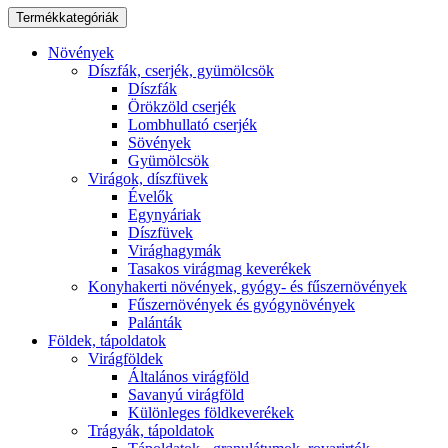
Termékkategóriák
Növények
Díszfák, cserjék, gyümölcsök
Díszfák
Örökzöld cserjék
Lombhullató cserjék
Sövények
Gyümölcsök
Virágok, díszfüvek
Évelők
Egynyáriak
Díszfüvek
Virághagymák
Tasakos virágmag keverékek
Konyhakerti növények, gyógy- és fűszernövények
Fűszernövények és gyógynövények
Palánták
Földek, tápoldatok
Virágföldek
Általános virágföld
Savanyú virágföld
Különleges földkeverékek
Trágyák, tápoldatok