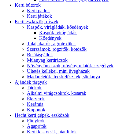
Kerti bútorok
Kerti padok
Kerti játékok
Kerti eszközök, díszek
Kaspók, virágládák, kőedények
Kaspók, virágládák
Kőedények
Talajtakarók, agrotextilek
Szerszámok, rögzítők, kötözők
Belátásgátlók
Műanyag kertirácsok
Növénytámaszok, növényfuttatók, szegélyek
Ültetés kellékei, mini üvegházak
Madáretetők, fecskefészkek, süntanya
Ajándék tárgyak
Játékok
Alkalmi virágcsokrok, kosarak
Ékszerek
Kerámia
Kuponok
Hecht kerti gépek, eszközök
Fűnyírók
Ágaprítók
Kerti kiskocsik, utánfutók