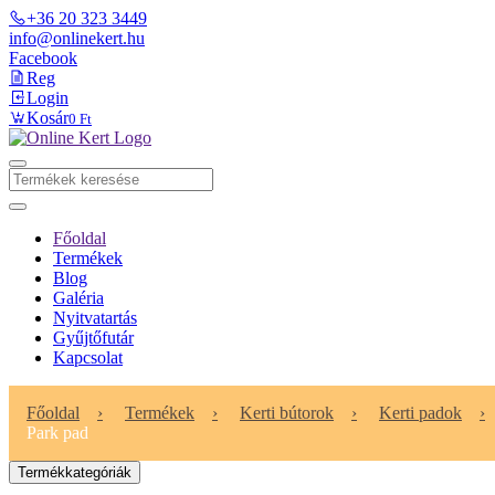
+36 20 323 3449
info@onlinekert.hu
Facebook
Reg
Login
Kosár
0 Ft
Főoldal
Termékek
Blog
Galéria
Nyitvatartás
Gyűjtőfutár
Kapcsolat
Főoldal
Termékek
Kerti bútorok
Kerti padok
Park pad
Termékkategóriák