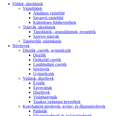
Földek, tápoldatok
Virágföldek
Általános virágföld
Savanyú virágföld
Különleges földkeverékek
Trágyák, tápoldatok
Tápoldatok, -granulátumok, rovarirtók
Szerves trágyák
Talajjavítás, talajtakarás
Növények
Díszfák, cserjék, gyümölcsök
Díszfák
Örökzöld cserjék
Lombhullató cserjék
Sövények
Gyümölcsök
Virágok, díszfüvek
Évelők
Egynyáriak
Díszfüvek
Virághagymák
Tasakos virágmag keverékek
Konyhakerti növények, gyógy- és fűszernövények
Palánták
Fűszernövények és gyógynövények