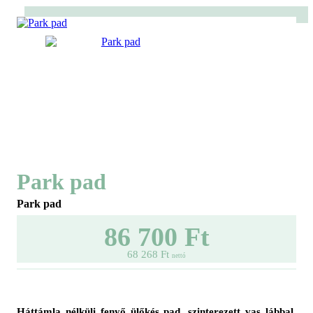
Park pad
Park pad
86 700 Ft
68 268 Ft
nettó
Háttámla nélküli fenyő ülőkés pad, szinterezett vas lábbal. 