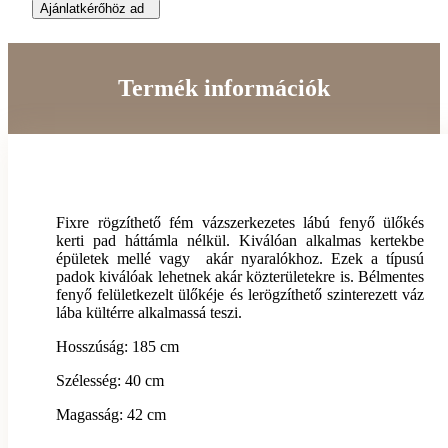
Ajánlatkérőhöz ad
Termék információk
Fixre rögzíthető fém vázszerkezetes lábú fenyő ülőkés
kerti pad háttámla nélkül. Kiválóan alkalmas kertekbe
épületek mellé vagy akár nyaralókhoz. Ezek a típusú
padok kiválóak lehetnek akár közterületekre is. Bélmentes
fenyő felületkezelt ülőkéje és lerögzíthető szinterezett váz
lába kültérre alkalmassá teszi.
Hosszúság: 185 cm
Szélesség: 40 cm
Magasság: 42 cm