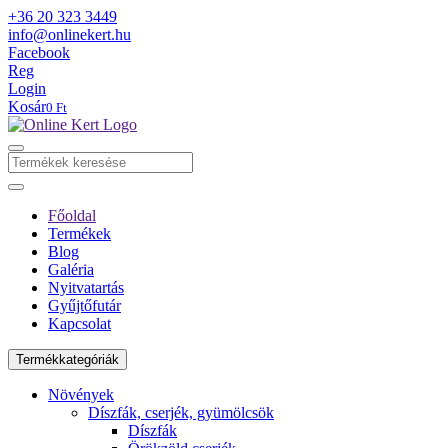
+36 20 323 3449
info@onlinekert.hu
Facebook
Reg
Login
Kosár
0 Ft
Főoldal
Termékek
Blog
Galéria
Nyitvatartás
Gyűjtőfutár
Kapcsolat
Termékkategóriák
Növények
Díszfák, cserjék, gyümölcsök
Díszfák