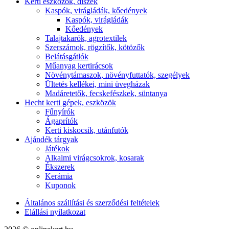
Kerti eszközök, díszek
Kaspók, virágládák, kőedények
Kaspók, virágládák
Kőedények
Talajtakarók, agrotextilek
Szerszámok, rögzítők, kötözők
Belátásgátlók
Műanyag kertirácsok
Növénytámaszok, növényfuttatók, szegélyek
Ültetés kellékei, mini üvegházak
Madáretetők, fecskefészkek, süntanya
Hecht kerti gépek, eszközök
Fűnyírók
Ágaprítók
Kerti kiskocsik, utánfutók
Ajándék tárgyak
Játékok
Alkalmi virágcsokrok, kosarak
Ékszerek
Kerámia
Kuponok
Általános szállítási és szerződési feltételek
Elállási nyilatkozat