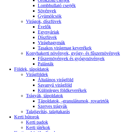
Örökzöld cserjék
Lombhullató cserjék
Sövények
Gyümölcsök
Virágok, díszfüvek
Évelők
Egynyáriak
Díszfüvek
Virághagymák
Tasakos virágmag keverékek
Konyhakerti növények, gyógy- és fűszernövények
Fűszernövények és gyógynövények
Palánták
Földek, tápoldatok
Virágföldek
Általános virágföld
Savanyú virágföld
Különleges földkeverékek
Trágyák, tápoldatok
Tápoldatok, -granulátumok, rovarirtók
Szerves trágyák
Talajjavítás, talajtakarás
Kerti bútorok
Kerti padok
Kerti játékok